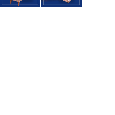
®
KUTLU TİCARET
​KUTLU TİCARET, profesyonel çay kazanı
üretiminde kalite, dayanıklılık ve güveni bir
araya getirerek kafe, restoran, otel ve
çay ocaklarına uzun ömürlü çözümler
sunmaktadır. Çay kazanlarının yanı sıra,
kahve makineleri ve endüstriyel mutfak
ekipmanlarını yüksek üretim standartlarıyla
fabrikadan satış avantajıyla müşterilerine
ulaştırmaktadır. Kaliteli üretim anlayışı, satış
sonrası desteği ve müşteri memnuniyeti
odaklı hizmetiyle KUTLU Ticaret,
profesyonel mutfakların güvenilir çözüm
ortağı olmaya devam etmektedir.