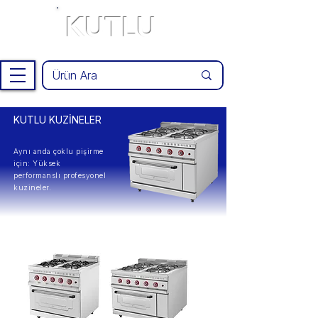
KUTLU
®
KUTLU KUZİNELER
Aynı anda çoklu pişirme
için: Yüksek
performanslı profesyonel
kuzineler.