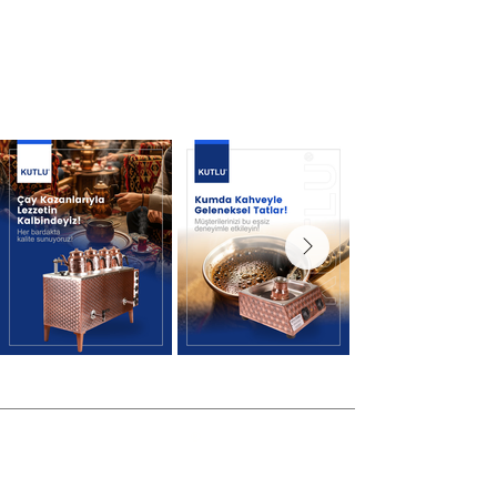
®
KUTLU TİCARET
​KUTLU TİCARET, profesyonel çay kazanı