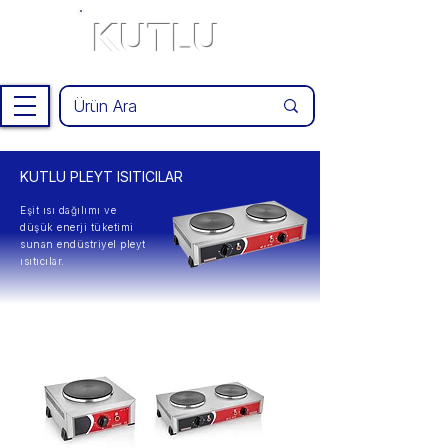
KUTLU
®
KUTLU PLEYT ISITICILAR
Eşit ısı dağılımı ve
düşük enerji tüketimi
sunan endüstriyel pleyt
ısıtıcılar.