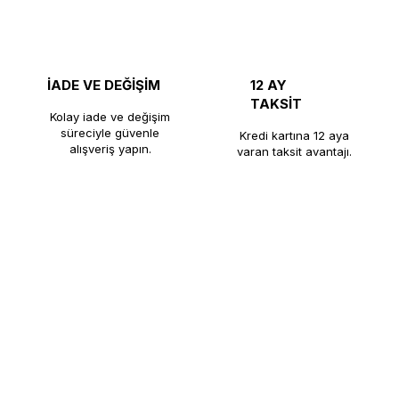
İADE VE DEĞİŞİM
12 AY
TAKSİT
Kolay iade ve değişim
süreciyle güvenle
Kredi kartına 12 aya
alışveriş yapın.
varan taksit avantajı.
nı üretiminde kalite, dayanıklılık ve güveni bir araya getirerek kaf
nlarının yanı sıra, kahve makineleri ve endüstriyel mutfak ekipmanla
ine ulaştırmaktadır. Kaliteli üretim anlayışı, satış sonrası desteği ve 
rın güvenilir çözüm ortağı olmaya devam etmektedir.