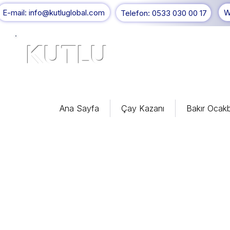
E-mail: info@kutluglobal.com
W
Telefon: 0533 030 00 17
KUTLU
®
Ana Sayfa
Çay Kazanı
Bakır Ocakb