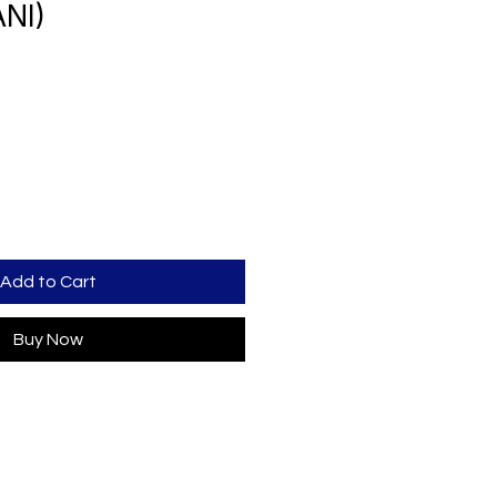
NI)
rice
Add to Cart
Buy Now