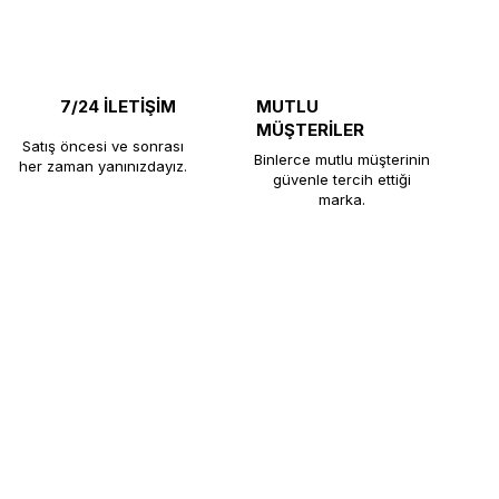
7/24 İLETİŞİM
MUTLU
MÜŞTERİLER
Satış öncesi ve sonrası
Binlerce mutlu müşterinin
her zaman yanınızdayız.
güvenle tercih ettiği
marka.
e, restoran, otel ve çay ocaklarına uzun
rını yüksek üretim standartlarıyla
müşteri memnuniyeti odaklı hizmetiyle