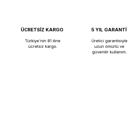
ÜCRETSİZ KARGO
5 YIL GARANTİ
Türkiye'nin 81 iline
Üretici garantisiyle
ücretsiz kargo.
uzun ömürlü ve
güvenilir kullanım.
®
KUTLU TİCARET
​KUTLU TİCARET, profesyonel çay kaza
ömürlü çözümler sunmaktadır. Çay kaza
fabrikadan satış avantajıyla müşteriler
KUTLU Ticaret, profesyonel mutfakla