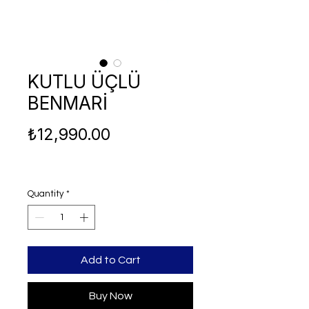
KUTLU ÜÇLÜ
BENMARİ
Price
₺12,990.00
Quantity
*
Add to Cart
Buy Now