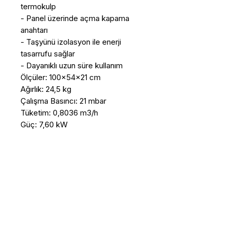
termokulp

- Panel üzerinde açma kapama 
anahtarı

- Taşyünü izolasyon ile enerji 
tasarrufu sağlar

- Dayanıklı uzun süre kullanım

Ölçüler: 100x54x21 cm

Ağırlık: 24,5 kg

Çalışma Basıncı: 21 mbar

Tüketim: 0,8036 m3/h

Güç: 7,60 kW