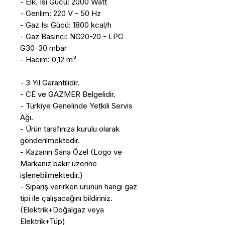
- Elk. Isı Gücü: 2000 Watt
- Gerilim: 220 V - 50 Hz
- Gaz Isı Gücü: 1800 kcal/h
- Gaz Basıncı: NG20-20 - LPG
G30-30 mbar
- Hacim: 0,12 m³
- 3 Yıl Garantilidir.
- CE ve GAZMER Belgelidir.
- Türkiye Genelinde Yetkili Servis
Ağı.
- Ürün tarafınıza kurulu olarak
gönderilmektedir.
- Kazanın Sana Özel (Logo ve
Markanız bakır üzerine
işlenebilmektedir.)
- Sipariş verirken ürünün hangi gaz
tipi ile çalışacağını bildiriniz.
(Elektrik+Doğalgaz veya
Elektrik+Tüp)