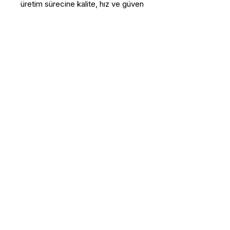
üretim sürecine kalite, hız ve güven
kazandırır.
Bu Ürün Hakkında Daha Fazla 
Bilgi Almak İstiyorum
Ad - Soyad
E-posta
*
Telefon
Adres