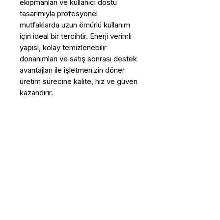
ekipmanları ve kullanıcı dostu
tasarımıyla profesyonel
mutfaklarda uzun ömürlü kullanım
için ideal bir tercihtir. Enerji verimli
yapısı, kolay temizlenebilir
donanımları ve satış sonrası destek
avantajları ile işletmenizin döner
üretim sürecine kalite, hız ve güven
kazandırır.
Bu Ürün Hakkında Daha Fazla 
Bilgi Almak İstiyorum
Ad - Soyad
E-posta
*