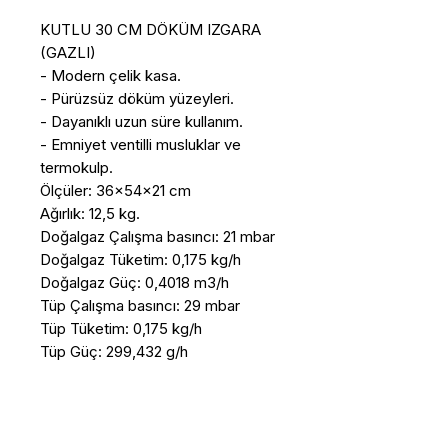
KUTLU 30 CM DÖKÜM IZGARA 
(GAZLI)

- Modern çelik kasa.

- Pürüzsüz döküm yüzeyleri.

- Dayanıklı uzun süre kullanım.

- Emniyet ventilli musluklar ve 
termokulp.

Ölçüler: 36x54x21 cm

Ağırlık: 12,5 kg.

Doğalgaz Çalışma basıncı: 21 mbar

Doğalgaz Tüketim: 0,175 kg/h

Doğalgaz Güç: 0,4018 m3/h

Tüp Çalışma basıncı: 29 mbar

Tüp Tüketim: 0,175 kg/h

Tüp Güç: 299,432 g/h