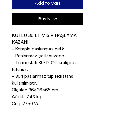
Add to Cart
Buy Now
KUTLU 36 LT MISIR HAŞLAMA 
KAZANI

- Komple paslanmaz çelik. 

- Paslanmaz çelik süzgeç. 

- Termostatı 30-120°C aralığında 
tutunuz. 

- 304 paslanmaz tüp rezistans 
kullanılmıştır. 

Ölçüler: 36x36x65 cm

Ağırlık: 7,43 kg

Güç: 2750 W.