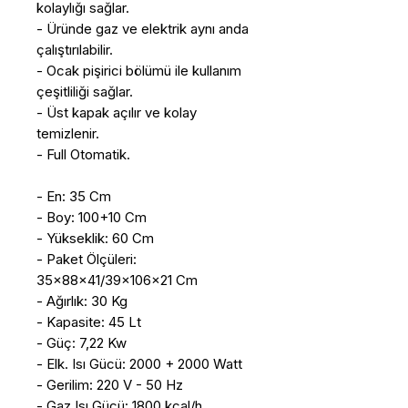
kolaylığı sağlar.
- Üründe gaz ve elektrik aynı anda
çalıştırılabilir.
- Ocak pişirici bölümü ile kullanım
çeşitliliği sağlar.
- Üst kapak açılır ve kolay
temizlenir.
- Full Otomatik.
- En: 35 Cm
- Boy: 100+10 Cm
- Yükseklik: 60 Cm
- Paket Ölçüleri:
35x88x41/39x106x21 Cm
- Ağırlık: 30 Kg
- Kapasite: 45 Lt
- Güç: 7,22 Kw
- Elk. Isı Gücü: 2000 + 2000 Watt
- Gerilim: 220 V - 50 Hz
- Gaz Isı Gücü: 1800 kcal/h