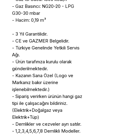
- Gaz Basıncı: NG20-20 - LPG
G30-30 mbar
- Hacim: 0,19 m³
- 3 Yıl Garantilidir.
- CE ve GAZMER Belgelidir.
- Türkiye Genelinde Yetkili Servis
Ağı.
- Ürün tarafınıza kurulu olarak
gönderilmektedir.
- Kazanın Sana Özel (Logo ve
Markanız bakır üzerine
işlenebilmektedir.)
- Sipariş verirken ürünün hangi gaz
tipi ile çalışacağını bildiriniz.
(Elektrik+Doğalgaz veya
Elektrik+Tüp)
- Demlikler ve cezveler ayrı satılır.
- 1,2,3,4,5,6,7,8 Demlikli Modeller.