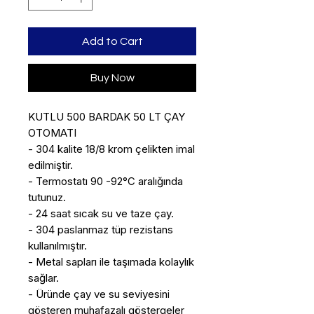
Add to Cart
Buy Now
KUTLU 500 BARDAK 50 LT ÇAY 
OTOMATI

- 304 kalite 18/8 krom çelikten imal 
edilmiştir. 

- Termostatı 90 -92°C aralığında 
tutunuz. 

- 24 saat sıcak su ve taze çay. 

- 304 paslanmaz tüp rezistans 
kullanılmıştır. 

- Metal sapları ile taşımada kolaylık 
sağlar. 

- Üründe çay ve su seviyesini 
gösteren muhafazalı göstergeler 