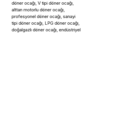
döner ocağı, V tipi döner ocağı,
alttan motorlu döner ocağı,
profesyonel döner ocağı, sanayi
tipi döner ocağı, LPG döner ocağı,
doğalgazlı döner ocağı, endüstriyel
döner makinesi, paslanmaz döner
ocağı, restoran döner ocağı,
endüstriyel mutfak ekipmanları.
Bu Ürün Hakkında Daha Fazla 
Bilgi Almak İstiyorum
Ad - Soyad
E-posta
*