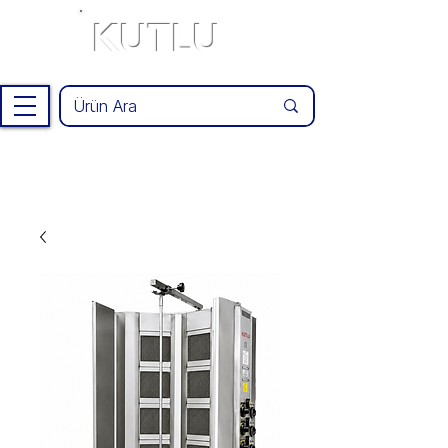
KUTLU
®