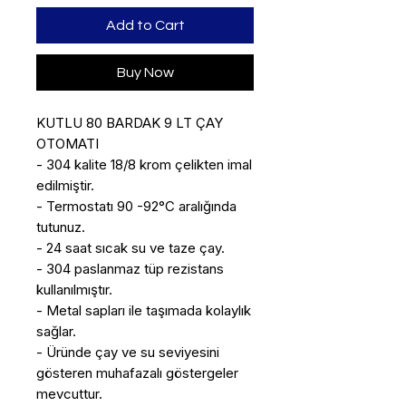
Add to Cart
Buy Now
KUTLU 80 BARDAK 9 LT ÇAY 
OTOMATI

- 304 kalite 18/8 krom çelikten imal 
edilmiştir. 

- Termostatı 90 -92°C aralığında 
tutunuz. 

- 24 saat sıcak su ve taze çay. 

- 304 paslanmaz tüp rezistans 
kullanılmıştır. 

- Metal sapları ile taşımada kolaylık 
sağlar. 

- Üründe çay ve su seviyesini 
gösteren muhafazalı göstergeler 
mevcuttur. 
