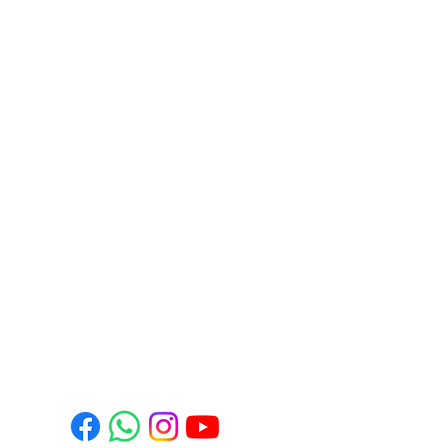
e, restoran, otel ve çay ocaklarına uzun
rını yüksek üretim standartlarıyla
müşteri memnuniyeti odaklı hizmetiyle