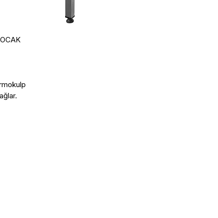
 OCAK

ermokulp

ğlar.
