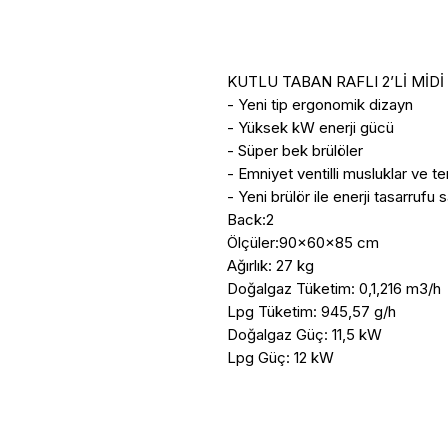
KUTLU TABAN RAFLI 2’Lİ MİDİ
- Yeni tip ergonomik dizayn

- Yüksek kW enerji gücü

- Süper bek brülöler

- Emniyet ventilli musluklar ve t
- Yeni brülör ile enerji tasarrufu sa
Back:2

Ölçüler:90x60x85 cm

Ağırlık: 27 kg

Doğalgaz Tüketim: 0,1,216 m3/h 

Lpg Tüketim: 945,57 g/h 

Doğalgaz Güç: 11,5 kW

Lpg Güç: 12 kW