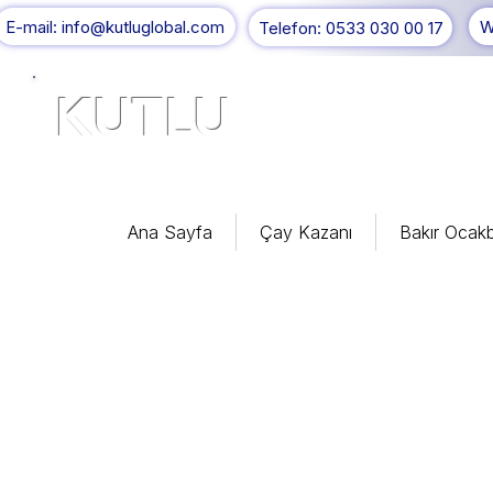
E-mail: info@kutluglobal.com
W
Telefon: 0533 030 00 17
KUTLU
®
Ana Sayfa
Çay Kazanı
Bakır Ocakb