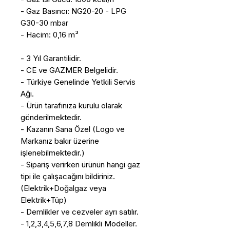
- Gaz Basıncı: NG20-20 - LPG
G30-30 mbar
- Hacim: 0,16 m³
- 3 Yıl Garantilidir.
- CE ve GAZMER Belgelidir.
- Türkiye Genelinde Yetkili Servis
Ağı.
- Ürün tarafınıza kurulu olarak
gönderilmektedir.
- Kazanın Sana Özel (Logo ve
Markanız bakır üzerine
işlenebilmektedir.)
- Sipariş verirken ürünün hangi gaz
tipi ile çalışacağını bildiriniz.
(Elektrik+Doğalgaz veya
Elektrik+Tüp)
- Demlikler ve cezveler ayrı satılır.
- 1,2,3,4,5,6,7,8 Demlikli Modeller.