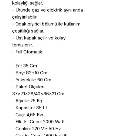
kolaylığı sağlar.
- Üründe gaz ve elektrik aynı anda
çalıştırılabilir.
- Ocak pişirici bölümü ile kullanım
çeşitliliği sağlar.
- Üst kapak açılır ve kolay
temizlenir.
- Full Otomatik.
- En: 35 Cm
- Boy: 83+10 Cm
- Yükseklik: 60 Cm
- Paket Ölçüleri:
37x71x38/40x86x21 Cm
- Ağırlık: 25 Kg
- Kapasite: 35 Lt
- Güç: 4,65 Kw
- Elk. Isı Gücü: 2000 Watt
- Gerilim: 220 V - 50 Hz
- Gaz Isı Gücü: 1800 kcal/h