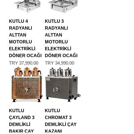
KUTLU 4
KUTLU 3
RADYANLI
RADYANLI
ALTTAN
ALTTAN
MOTORLU
MOTORLU
ELEKTRİKLİ
ELEKTRİKLİ
DÖNER OCAĞI
DÖNER OCAĞI
Price
Price
TRY 37,990.00
TRY 34,990.00
KUTLU
KUTLU
ÇAYLAND 3
CHROMAT 3
DEMLİKLİ
DEMLİKLİ ÇAY
BAKIR ÇAY
KAZANI