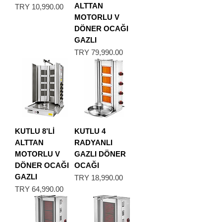
ALTTAN
Price
TRY 10,990.00
MOTORLU V
DÖNER OCAĞI
GAZLI
Price
TRY 79,990.00
KUTLU 8’Lİ
KUTLU 4
ALTTAN
RADYANLI
MOTORLU V
GAZLI DÖNER
DÖNER OCAĞI
OCAĞI
GAZLI
Price
TRY 18,990.00
Price
TRY 64,990.00