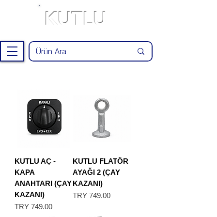
KUTLU
®
KUTLU AÇ -
KUTLU FLATÖR
KAPA
AYAĞI 2 (ÇAY
ANAHTARI (ÇAY
KAZANI)
KAZANI)
Price
TRY 749.00
Price
TRY 749.00