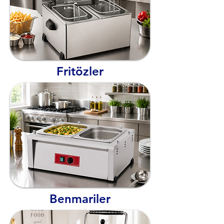
Fritözler
Benmariler