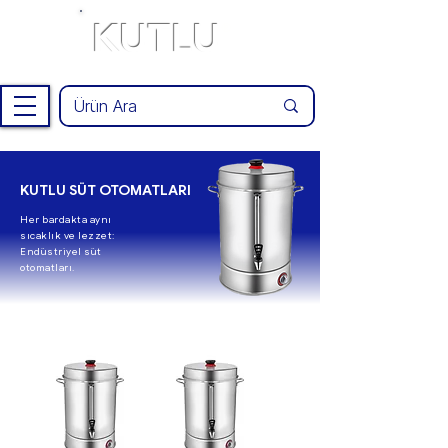
KUTLU
®
KUTLU SÜT OTOMATLARI
Her bardakta aynı
sıcaklık ve lezzet:
Endüstriyel süt
otomatları.