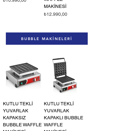
₺10.990,00
MAKİNESİ
Fiyat
₺12.990,00
BUBBLE MAKİNELERİ
KUTLU TEKLİ
KUTLU TEKLİ
YUVARLAK
YUVARLAK
KAPAKSIZ
KAPAKLI BUBBLE
BUBBLE WAFFLE
WAFFLE