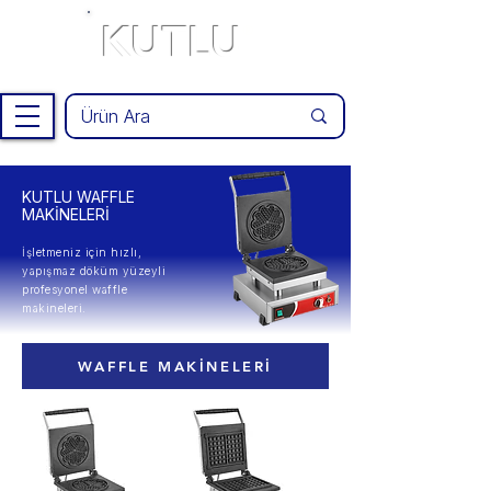
KUTLU
®
KUTLU WAFFLE
MAKİNELERİ
İşletmeniz için hızlı,
yapışmaz döküm yüzeyli
profesyonel waffle
makineleri.
WAFFLE MAKİNELERİ