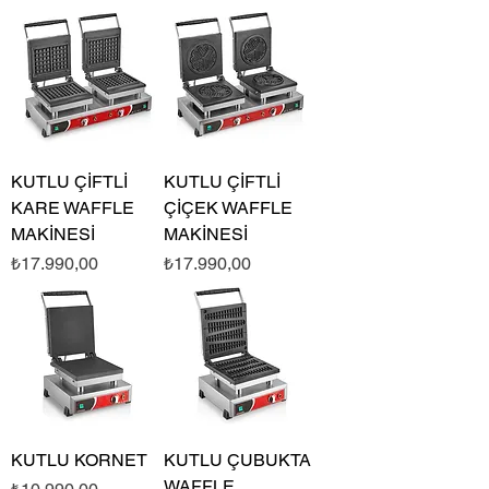
KUTLU ÇİFTLİ
KUTLU ÇİFTLİ
KARE WAFFLE
ÇİÇEK WAFFLE
MAKİNESİ
MAKİNESİ
Fiyat
Fiyat
₺17.990,00
₺17.990,00
KUTLU KORNET
KUTLU ÇUBUKTA
WAFFLE
Fiyat