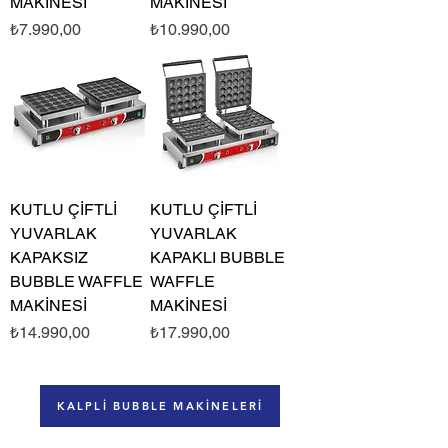
MAKİNESİ
MAKİNESİ
Fiyat
Fiyat
₺7.990,00
₺10.990,00
KUTLU ÇİFTLİ
KUTLU ÇİFTLİ
YUVARLAK
YUVARLAK
KAPAKSIZ
KAPAKLI BUBBLE
BUBBLE WAFFLE
WAFFLE
MAKİNESİ
MAKİNESİ
Fiyat
Fiyat
₺14.990,00
₺17.990,00
KALPLİ BUBBLE MAKİNELERİ