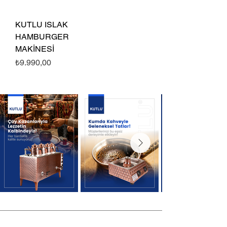
KUTLU ISLAK
HAMBURGER
MAKİNESİ
Fiyat
₺9.990,00
®
KUTLU TİCARET