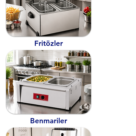
Fritözler
Benmariler