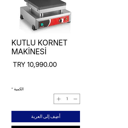
KUTLU KORNET
MAKİNESİ
السع
الكمية
*
أضِف إلى العربة