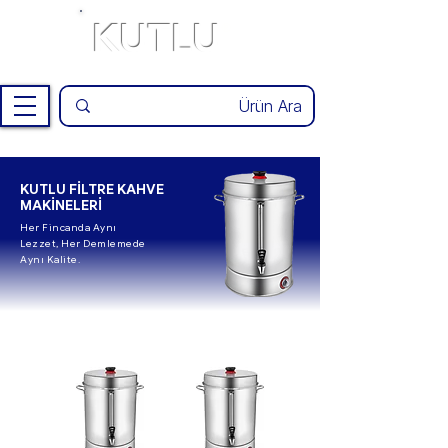
KUTLU
®
KUTLU FİLTRE KAHVE
MAKİNELERİ
Her Fincanda Aynı
Lezzet, Her Demlemede
Aynı Kalite.