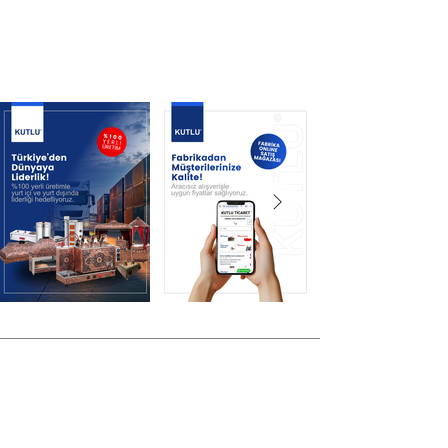
®
KUTLU TİCARET
​KUTLU TİCARET, profesyonel çay kazanı
üretiminde kalite, dayanıklılık ve güveni bir