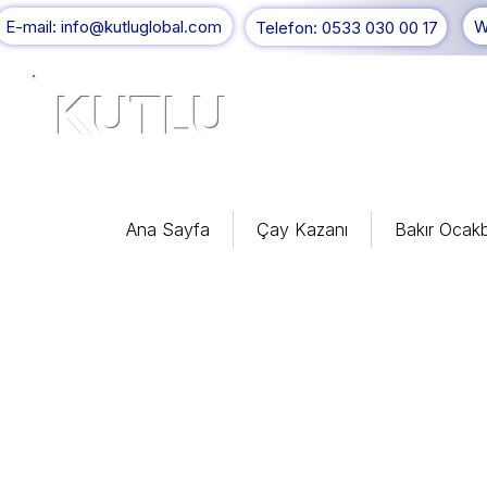
E-mail: info@kutluglobal.com
W
Telefon: 0533 030 00 17
KUTLU
®
Ana Sayfa
Çay Kazanı
Bakır Ocakb