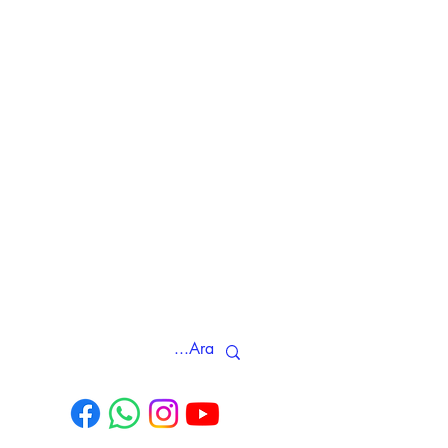
e, restoran, otel ve çay ocaklarına uzun
rını yüksek üretim standartlarıyla
müşteri memnuniyeti odaklı hizmetiyle