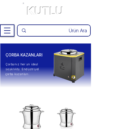
KUTLU
®
ÇORBA KAZANLARI
Çorbanız her an ideal
sıcaklıkta: Endüstriyel
çorba kazanları.