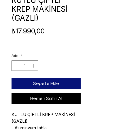
KUTLU ÇİFTLİ
KREP MAKİNESİ
(GAZLI)
Fiyat
₺17.990,00
Adet
*
Sepete Ekle
Hemen Satın Al
KUTLU ÇİFTLİ KREP MAKİNESİ 
(GAZLI)

- Aluminyum tabla.
