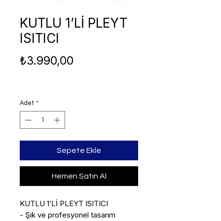
KUTLU 1’Lİ PLEYT
ISITICI
Fiyat
₺3.990,00
Adet
*
Sepete Ekle
Hemen Satın Al
KUTLU 1’Lİ PLEYT ISITICI

- Şık ve profesyonel tasarım
