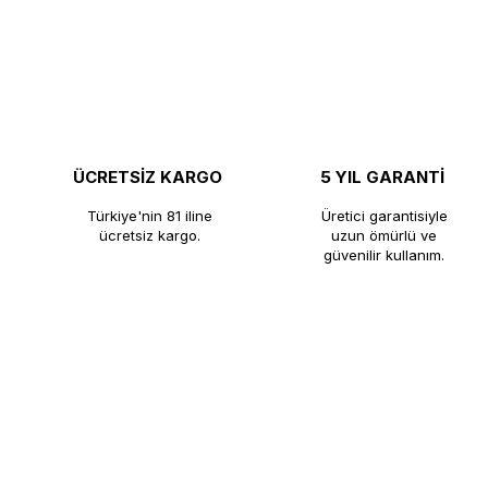
ÜCRETSİZ KARGO
5 YIL GARANTİ
Türkiye'nin 81 iline
Üretici garantisiyle
ücretsiz kargo.
uzun ömürlü ve
güvenilir kullanım.
®
KUTLU TİCARET
​KUTLU TİCARET, profesyonel çay kaza