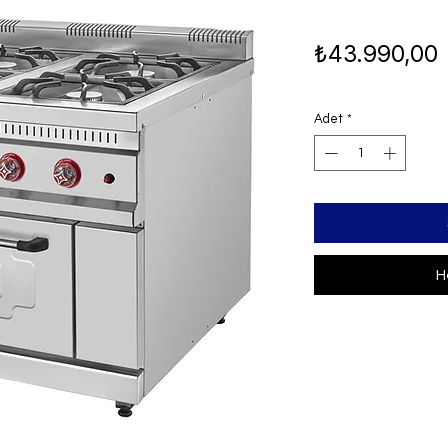
F
₺43.990,00
Adet
*
H