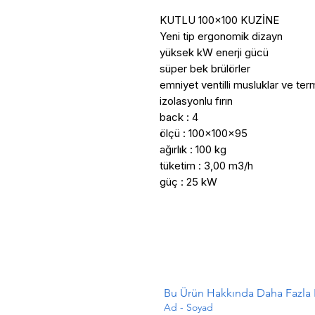
KUTLU 100x100 KUZİNE 

Yeni tip ergonomik dizayn

yüksek kW enerji gücü 

süper bek brülörler

emniyet ventilli musluklar ve ter
izolasyonlu fırın

back : 4

ölçü : 100x100x95

ağırlık : 100 kg 

tüketim : 3,00 m3/h

güç : 25 kW
Bu Ürün Hakkında Daha Fazla B
Ad - Soyad