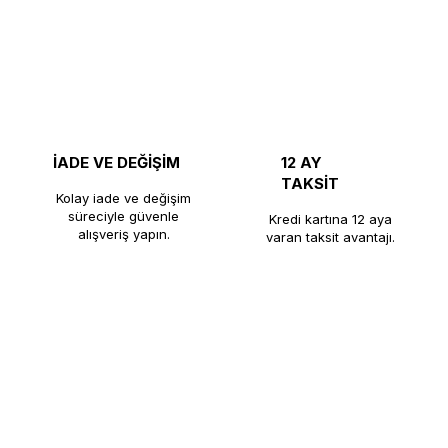
İADE VE DEĞİŞİM
12 AY
TAKSİT
Kolay iade ve değişim
süreciyle güvenle
Kredi kartına 12 aya
alışveriş yapın.
varan taksit avantajı.
nı üretiminde kalite, dayanıklılık ve güveni bir araya getirerek kaf