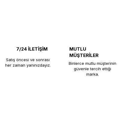
7/24 İLETİŞİM
MUTLU
MÜŞTERİLER
Satış öncesi ve sonrası
Binlerce mutlu müşterinin
her zaman yanınızdayız.
güvenle tercih ettiği
marka.
e, restoran, otel ve çay ocaklarına uzun