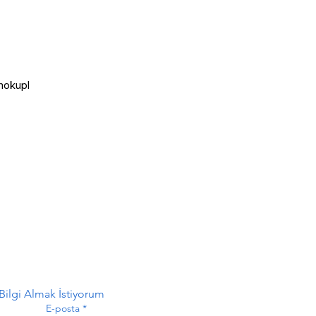
mokupl

ilgi Almak İstiyorum
E-posta
*