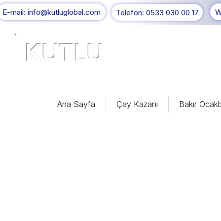
E-mail: info@kutluglobal.com
W
Telefon: 0533 030 00 17
KUTLU
®
Ana Sayfa
Çay Kazanı
Bakır Ocakb