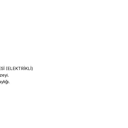
İ (ELEKTRİKLİ)

eyi.

lığı.
