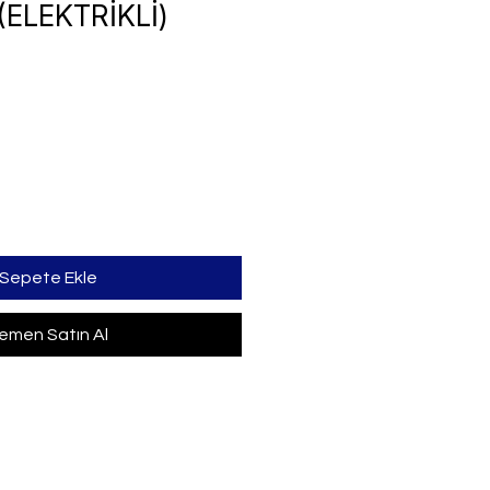
(ELEKTRİKLİ)
iyat
Sepete Ekle
emen Satın Al