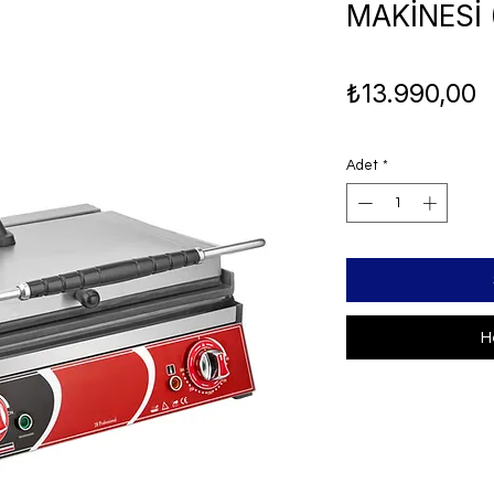
MAKİNESİ 
F
₺13.990,00
Adet
*
H