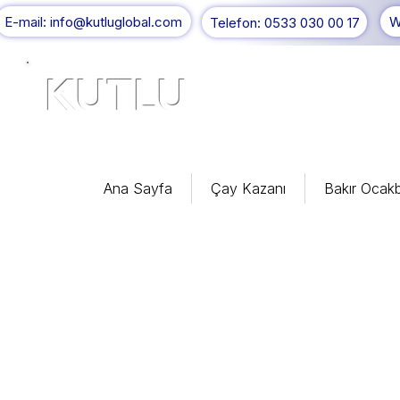
E-mail: info@kutluglobal.com
W
Telefon: 0533 030 00 17
KUTLU
®
Ana Sayfa
Çay Kazanı
Bakır Ocakb