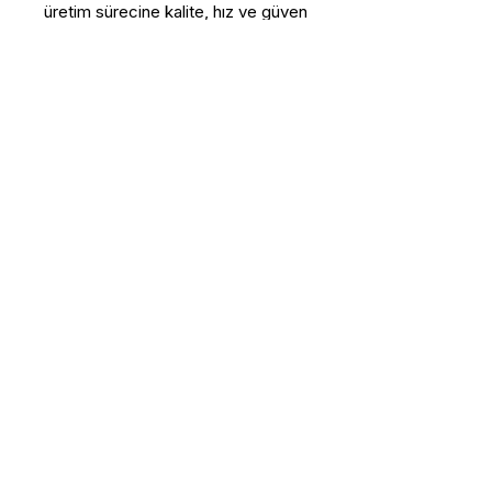
üretim sürecine kalite, hız ve güven
kazandırır.
Bu Ürün Hakkında Daha Fazla 
Bilgi Almak İstiyorum
Ad - Soyad
E-posta
*
Telefon
Adres