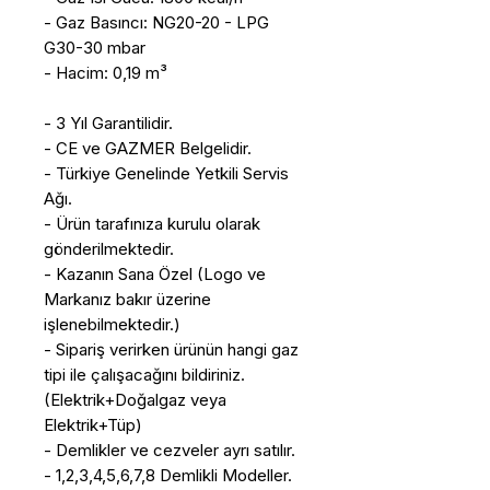
- Gaz Basıncı: NG20-20 - LPG
G30-30 mbar
- Hacim: 0,19 m³
- 3 Yıl Garantilidir.
- CE ve GAZMER Belgelidir.
- Türkiye Genelinde Yetkili Servis
Ağı.
- Ürün tarafınıza kurulu olarak
gönderilmektedir.
- Kazanın Sana Özel (Logo ve
Markanız bakır üzerine
işlenebilmektedir.)
- Sipariş verirken ürünün hangi gaz
tipi ile çalışacağını bildiriniz.
(Elektrik+Doğalgaz veya
Elektrik+Tüp)
- Demlikler ve cezveler ayrı satılır.
- 1,2,3,4,5,6,7,8 Demlikli Modeller.