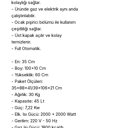
kolaylığı sağlar.
- Üründe gaz ve elektrik aynı anda
çalıştırılabilir.
- Ocak pişirici bölümü ile kullanım
çeşitliliği sağlar.
- Üst kapak açılır ve kolay
temizlenir.
- Full Otomatik.
- En: 35 Cm
- Boy: 100+10 Cm
- Yükseklik: 60 Cm
- Paket Ölçüleri:
35x88x41/39x106x21 Cm
- Ağırlık: 30 Kg
- Kapasite: 45 Lt
- Güç: 7,22 Kw
- Elk. Isı Gücü: 2000 + 2000 Watt
- Gerilim: 220 V - 50 Hz
- Gaz Isı Gücü: 1800 kcal/h