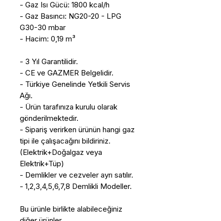
- Gaz Isı Gücü: 1800 kcal/h
- Gaz Basıncı: NG20-20 - LPG
G30-30 mbar
- Hacim: 0,19 m³
- 3 Yıl Garantilidir.
- CE ve GAZMER Belgelidir.
- Türkiye Genelinde Yetkili Servis
Ağı.
- Ürün tarafınıza kurulu olarak
gönderilmektedir.
- Sipariş verirken ürünün hangi gaz
tipi ile çalışacağını bildiriniz.
(Elektrik+Doğalgaz veya
Elektrik+Tüp)
- Demlikler ve cezveler ayrı satılır.
- 1,2,3,4,5,6,7,8 Demlikli Modeller.
Bu ürünle birlikte alabileceğiniz
diğer ürünler