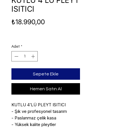
KUTLU 4’LÜ PLEYT
ISITICI
Fiyat
₺18.990,00
Adet
*
Sepete Ekle
Hemen Satın Al
KUTLU 4’LÜ PLEYT ISITICI

- Şık ve profesyonel tasarım

- Paslanmaz çelik kasa

- Yüksek kalite pleytler
