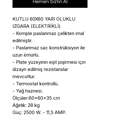
Hemen Satın Al
KUTLU 60X60 YARI OLUKLU 
IZGARA (ELEKTRİKLİ)

- Komple paslanmaz çelikten imal 
edilmiştir. 

- Paslanmaz sac konstrüksiyon ile 
uzun ömürlü. 

- Plate yüzeyinin eşit pişirmesi için 
dizayn edilmiş rezistanslar 
mevcuttur. 

- Termostat kontrollü. 

- Yağ haznesi.

Ölçüler:60x60x35 cm

Ağırlık: 28 kg

Güç: 2500 W. - 11,5 AMP.