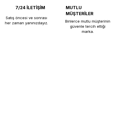
7/24 İLETİŞİM
MUTLU
MÜŞTERİLER
Satış öncesi ve sonrası
Binlerce mutlu müşterinin
her zaman yanınızdayız.
güvenle tercih ettiği
marka.
e, restoran, otel ve çay ocaklarına uzun
rını yüksek üretim standartlarıyla
müşteri memnuniyeti odaklı hizmetiyle