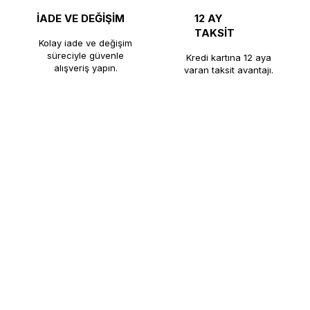
İADE VE DEĞİŞİM
12 AY
TAKSİT
Kolay iade ve değişim
süreciyle güvenle
Kredi kartına 12 aya
alışveriş yapın.
varan taksit avantajı.
nı üretiminde kalite, dayanıklılık ve güveni bir araya getirerek kaf
nlarının yanı sıra, kahve makineleri ve endüstriyel mutfak ekipmanla
ine ulaştırmaktadır. Kaliteli üretim anlayışı, satış sonrası desteği ve 
rın güvenilir çözüm ortağı olmaya devam etmektedir.