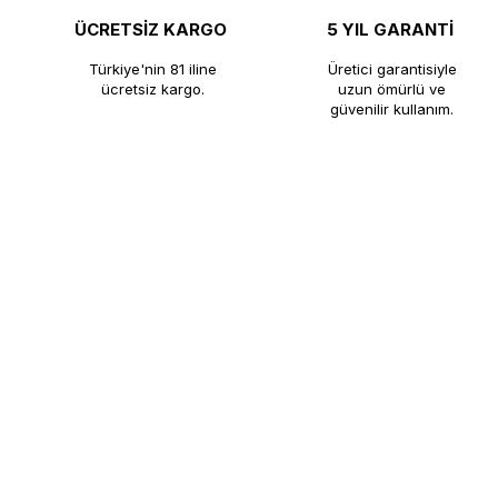
ÜCRETSİZ KARGO
5 YIL GARANTİ
Türkiye'nin 81 iline
Üretici garantisiyle
ücretsiz kargo.
uzun ömürlü ve
güvenilir kullanım.
®
KUTLU TİCARET
​KUTLU TİCARET, profesyonel çay kaza
ömürlü çözümler sunmaktadır. Çay kaza
fabrikadan satış avantajıyla müşteriler
KUTLU Ticaret, profesyonel mutfakla
BİZE ULAŞIN