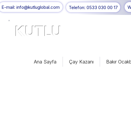
E-mail: info@kutluglobal.com
W
Telefon: 0533 030 00 17
KUTLU
®
Ana Sayfa
Çay Kazanı
Bakır Ocakb