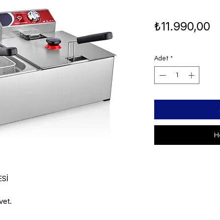
Fi
₺11.990,00
Adet
*
H
Sİ

et.
