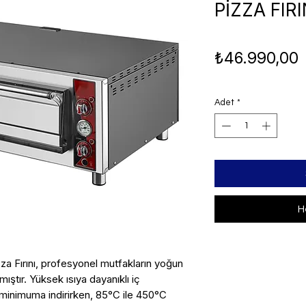
PİZZA FIRI
F
₺46.990,00
Adet
*
H
zza Fırını, profesyonel mutfakların yoğun
ıştır. Yüksek ısıya dayanıklı iç
 minimuma indirirken, 85°C ile 450°C