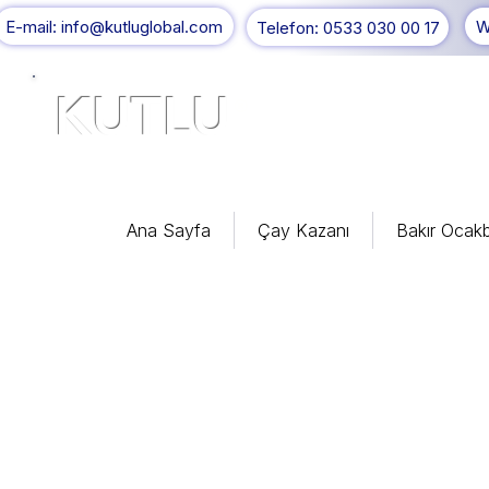
E-mail: info@kutluglobal.com
W
Telefon: 0533 030 00 17
KUTLU
®
Ana Sayfa
Çay Kazanı
Bakır Ocakb