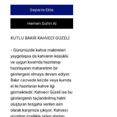
Sepete Ekle
Hemen Satın Al
KUTLU BAKIR KAHVECİ GÜZELİ
- Günümüzde kahve makineleri
yaygınlaşsa da kahvenin köpüklü
ve uygun kıvamda hazırlanışı
hazırlayanın maharetinin bir
göstergesi olmaya devam ediyor.
Bakır cezvede közde veya kumda
el ile hazırlanan kahve ilgi
görmektedir. Kahveci Güzeli ise bu
göstergenin taçlandırılmış halini
oluşturan tezgaha verilen isim
olarak karşımıza çıkıyor. Kahveci
güzeline özellikle şölen alanları,