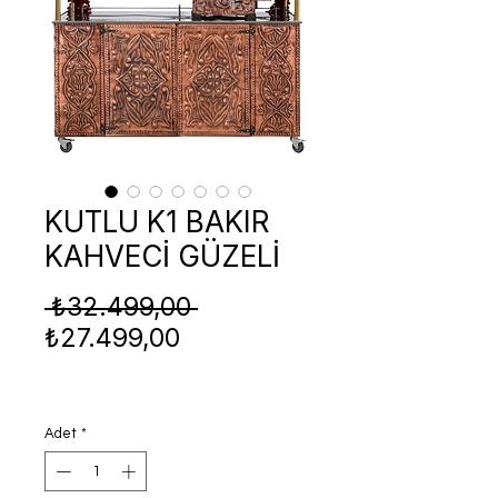
KUTLU K1 BAKIR
KAHVECİ GÜZELİ
Normal
 ₺32.499,00 
İndirimli
Fiyat
₺27.499,00
Fiyat
Adet
*