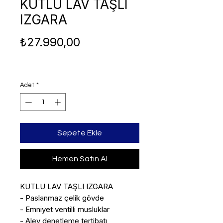
KUTLU LAV TAŞLI
IZGARA
Fiyat
₺27.990,00
Adet
*
Sepete Ekle
Hemen Satın Al
KUTLU LAV TAŞLI IZGARA

- Paslanmaz çelik gövde

- Emniyet ventilli musluklar

- Alev denetleme tertibatı 
