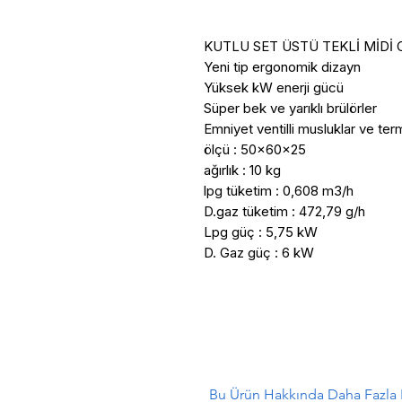
KUTLU SET ÜSTÜ TEKLİ MİDİ O
Yeni tip ergonomik dizayn 

Yüksek kW enerji gücü 

Süper bek ve yarıklı brülörler

Emniyet ventilli musluklar ve ter
ölçü : 50x60x25

ağırlık : 10 kg 

lpg tüketim : 0,608 m3/h

D.gaz tüketim : 472,79 g/h

Lpg güç : 5,75 kW

D. Gaz güç : 6 kW
Bu Ürün Hakkında Daha Fazla B