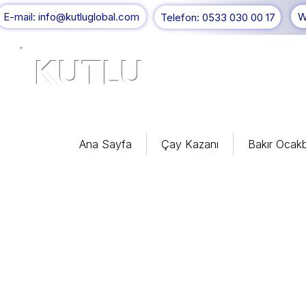
E-mail: info@kutluglobal.com
W
Telefon: 0533 030 00 17
KUTLU
®
Ana Sayfa
Çay Kazanı
Bakır Ocakb