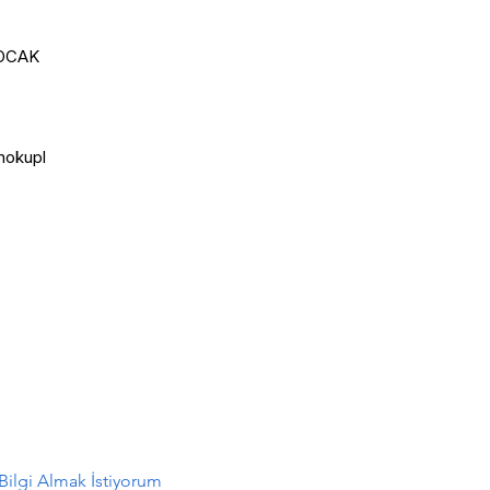
CAK 

mokupl

ilgi Almak İstiyorum