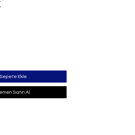
K
iyat
Sepete Ekle
emen Satın Al