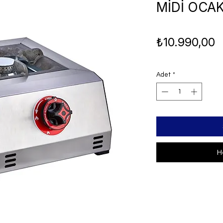
MİDİ OCA
F
₺10.990,00
Adet
*
H