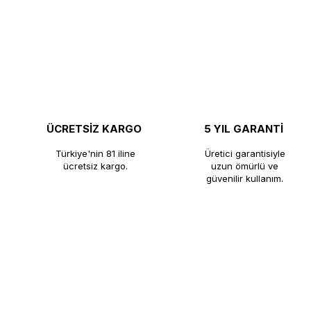
ÜCRETSİZ KARGO
5 YIL GARANTİ
Türkiye'nin 81 iline
Üretici garantisiyle
ücretsiz kargo.
uzun ömürlü ve
güvenilir kullanım.
®
KUTLU TİCARET