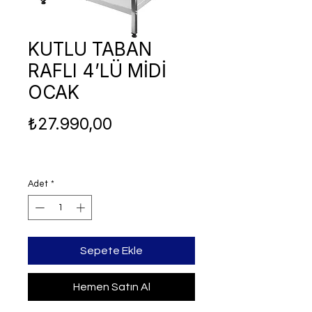
KUTLU TABAN
RAFLI 4’LÜ MİDİ
OCAK
Fiyat
₺27.990,00
Adet
*
Sepete Ekle
Hemen Satın Al