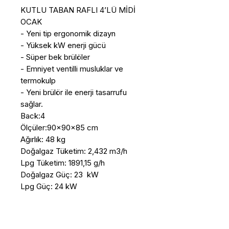
KUTLU TABAN RAFLI 4’LÜ MİDİ 
OCAK

- Yeni tip ergonomik dizayn

- Yüksek kW enerji gücü

- Süper bek brülöler

- Emniyet ventilli musluklar ve 
termokulp

- Yeni brülör ile enerji tasarrufu 
sağlar.

Back:4

Ölçüler:90x90x85 cm

Ağırlık: 48 kg

Doğalgaz Tüketim: 2,432 m3/h 

Lpg Tüketim: 1891,15 g/h 

Doğalgaz Güç: 23  kW

Lpg Güç: 24 kW