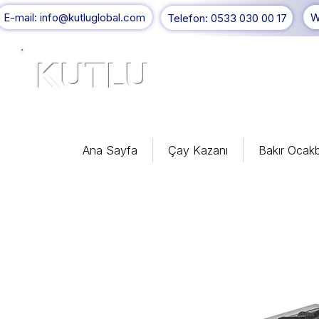
E-mail: info@kutluglobal.com
W
Telefon: 0533 030 00 17
KUTLU
®
Ana Sayfa
Çay Kazanı
Bakır Ocakb