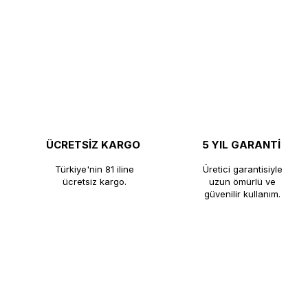
ÜCRETSİZ KARGO
5 YIL GARANTİ
Türkiye'nin 81 iline
Üretici garantisiyle
ücretsiz kargo.
uzun ömürlü ve
güvenilir kullanım.
®
KUTLU TİCARET