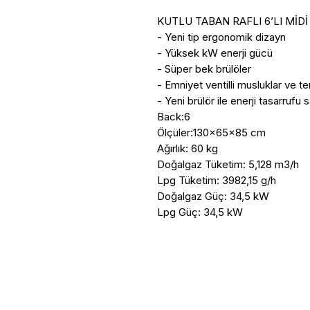
KUTLU TABAN RAFLI 6’LI MİDİ
- Yeni tip ergonomik dizayn

- Yüksek kW enerji gücü

- Süper bek brülöler

- Emniyet ventilli musluklar ve t
- Yeni brülör ile enerji tasarrufu sa
Back:6

Ölçüler:130x65x85 cm

Ağırlık: 60 kg

Doğalgaz Tüketim: 5,128 m3/h 

Lpg Tüketim: 3982,15 g/h 

Doğalgaz Güç: 34,5 kW

Lpg Güç: 34,5 kW