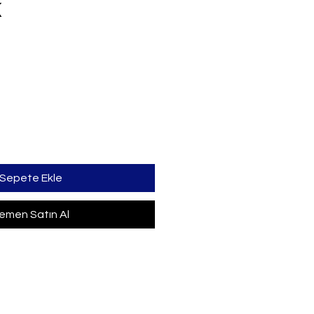
K
iyat
Sepete Ekle
emen Satın Al