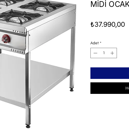
MİDİ OCA
F
₺37.990,00
Adet
*
H