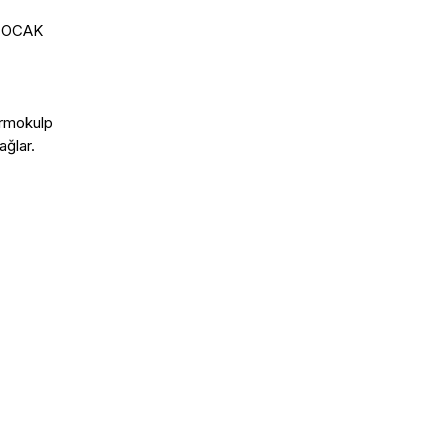
 OCAK

ermokulp

ğlar.
