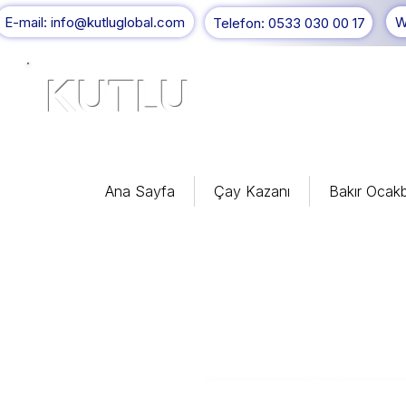
E-mail: info@kutluglobal.com
W
Telefon: 0533 030 00 17
KUTLU
®
Ana Sayfa
Çay Kazanı
Bakır Ocakb