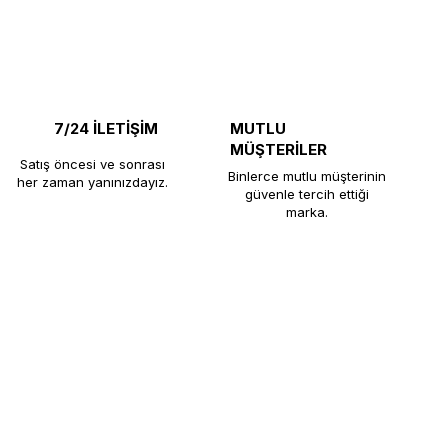
7/24 İLETİŞİM
MUTLU
MÜŞTERİLER
Satış öncesi ve sonrası
Binlerce mutlu müşterinin
her zaman yanınızdayız.
güvenle tercih ettiği
marka.
e, restoran, otel ve çay ocaklarına uzun
rını yüksek üretim standartlarıyla
müşteri memnuniyeti odaklı hizmetiyle