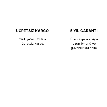
ÜCRETSİZ KARGO
5 YIL GARANTİ
Türkiye'nin 81 iline
Üretici garantisiyle
ücretsiz kargo.
uzun ömürlü ve
güvenilir kullanım.
®
KUTLU TİCARET
​KUTLU TİCARET, profesyonel çay kaza
ömürlü çözümler sunmaktadır. Çay kaza
fabrikadan satış avantajıyla müşteriler