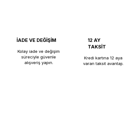
İADE VE DEĞİŞİM
12 AY
TAKSİT
Kolay iade ve değişim
süreciyle güvenle
Kredi kartına 12 aya
alışveriş yapın.
varan taksit avantajı.
nı üretiminde kalite, dayanıklılık ve güveni bir araya getirerek kaf
nlarının yanı sıra, kahve makineleri ve endüstriyel mutfak ekipmanla
ine ulaştırmaktadır. Kaliteli üretim anlayışı, satış sonrası desteği ve 