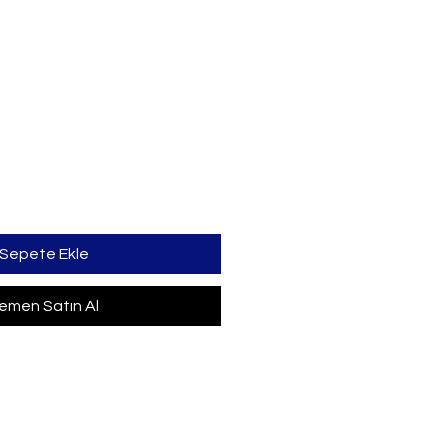
t
Sepete Ekle
emen Satın Al