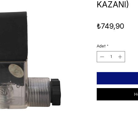
KAZANI)
Fiya
₺749,90
Adet
*
H