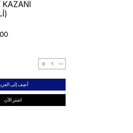
Y KAZANI
İ)
أضِف إلى العرب
اشترِ الآن