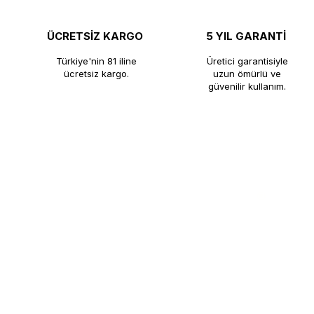
ÜCRETSİZ KARGO
5 YIL GARANTİ
Türkiye'nin 81 iline
Üretici garantisiyle
ücretsiz kargo.
uzun ömürlü ve
güvenilir kullanım.
®
KUTLU TİCARET
​KUTLU TİCARET, profesyonel çay kaza
ömürlü çözümler sunmaktadır. Çay kaza
fabrikadan satış avantajıyla müşteriler
KUTLU Ticaret, profesyonel mutfakla