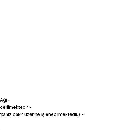
- Türkiye Genelinde Yetkili Servis Ağı.
- Ürün tarafınıza kurulu olarak gönderilmektedir.
- Kazanın Sana Özel (Logo ve Markanız bakır üzerine işlenebilmektedir.)
,7,8 Demlikli Modeller.