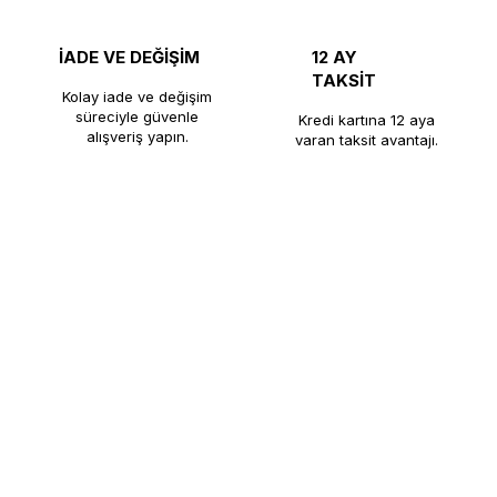
İADE VE DEĞİŞİM
12 AY
TAKSİT
Kolay iade ve değişim
süreciyle güvenle
Kredi kartına 12 aya
alışveriş yapın.
varan taksit avantajı.
nı üretiminde kalite, dayanıklılık ve güveni bir araya getirerek kaf
nlarının yanı sıra, kahve makineleri ve endüstriyel mutfak ekipmanla
ine ulaştırmaktadır. Kaliteli üretim anlayışı, satış sonrası desteği ve 
rın güvenilir çözüm ortağı olmaya devam etmektedir.