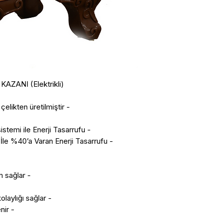
ZANI (Elektrikli)
- İç Kazan 304L krom paslanmaz çelikten üretilmiştir.
- Termostat Otomatik Isı kontrol sistemi ile Enerji Tasarrufu.
- Özel Dizayn Su Deposu Sistemi İle %40’a Varan Enerji Tasarrufu.
- Toplu tüketim için uygun kullanım sağlar.
- Ergonomik tasarımı ile kullanım kolaylığı sağlar.
- Üst kapak açılır ve kolay temizlenir.