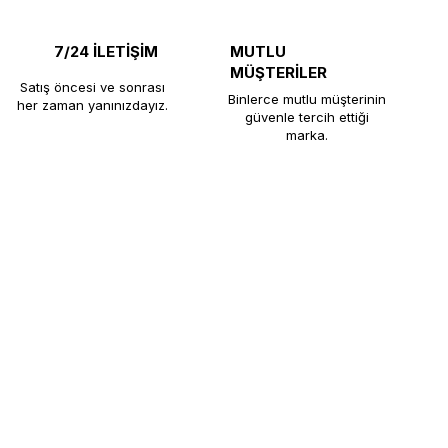
7/24 İLETİŞİM
MUTLU
MÜŞTERİLER
Satış öncesi ve sonrası
Binlerce mutlu müşterinin
her zaman yanınızdayız.
güvenle tercih ettiği
marka.
e, restoran, otel ve çay ocaklarına uzun
rını yüksek üretim standartlarıyla
müşteri memnuniyeti odaklı hizmetiyle