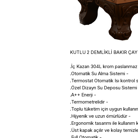
KUTLU 2 DEMLİKLİ BAKIR ÇAY KA
- Otomatik Su Alma Sistemi.
- A++ Enerji.
- Termometrelidir.
- Hijyenik ve uzun ömürlüdür.
- Full Otomatik.