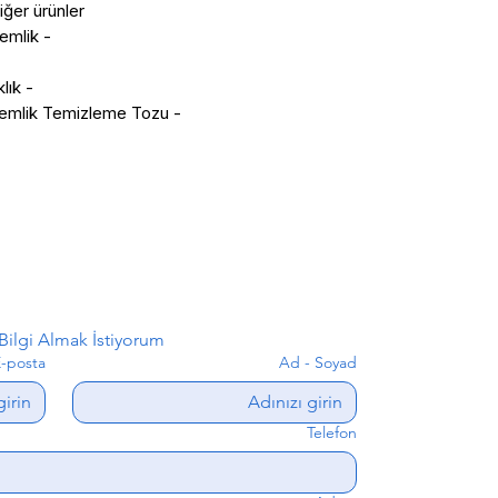
diğer ürünler
- KUTLU El İşçiliği Dövme Bakır Demlik
- KUTLU Krom Damlalık ve Bardaklık
- KUTLU Çay Kazanı ve Bardak Demlik Temizleme Tozu
ilgi Almak İstiyorum
-posta
Ad - Soyad
Telefon