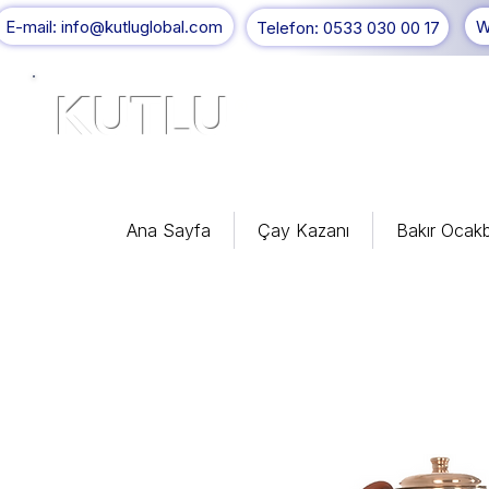
E-mail: info@kutluglobal.com
W
Telefon: 0533 030 00 17
KUTLU
®
Ana Sayfa
Çay Kazanı
Bakır Ocakb