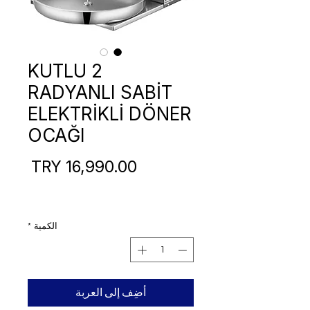
KUTLU 2
RADYANLI SABİT
ELEKTRİKLİ DÖNER
OCAĞI
السع
الكمية
*
أضِف إلى العربة