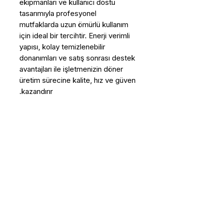
ekipmanları ve kullanıcı dostu
tasarımıyla profesyonel
mutfaklarda uzun ömürlü kullanım
için ideal bir tercihtir. Enerji verimli
yapısı, kolay temizlenebilir
donanımları ve satış sonrası destek
avantajları ile işletmenizin döner
üretim sürecine kalite, hız ve güven
kazandırır.
Bu Ürün Hakkında Daha Fazla 
Bilgi Almak İstiyorum
Ad - Soyad
*
E-posta