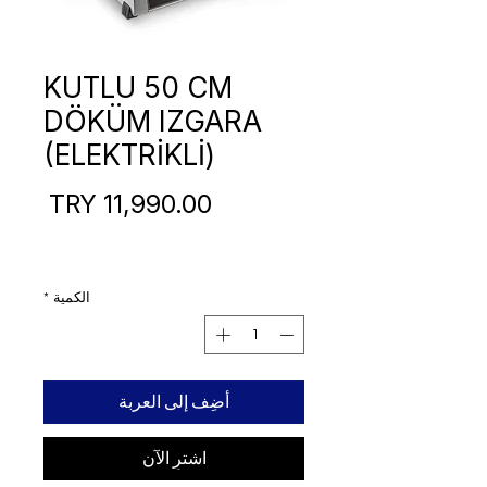
KUTLU 50 CM
DÖKÜM IZGARA
(ELEKTRİKLİ)
السع
الكمية
*
أضِف إلى العربة
اشترِ الآن