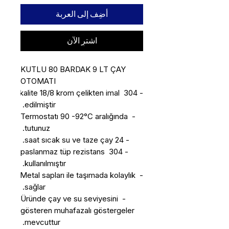
أضِف إلى العربة
اشترِ الآن
KUTLU 80 BARDAK 9 LT ÇAY 
- 304 kalite 18/8 krom çelikten imal 
- Termostatı 90 -92°C aralığında 
- 304 paslanmaz tüp rezistans 
- Metal sapları ile taşımada kolaylık 
- Üründe çay ve su seviyesini 
gösteren muhafazalı göstergeler 