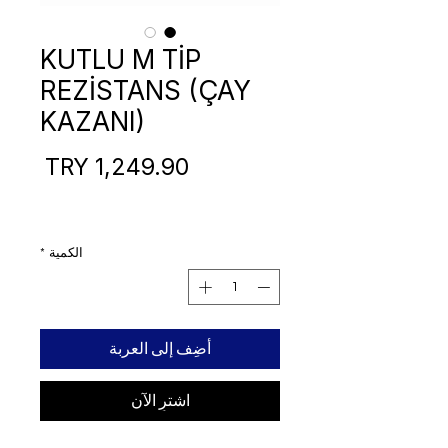
KUTLU M TİP
REZİSTANS (ÇAY
KAZANI)
السع
الكمية
*
أضِف إلى العربة
اشترِ الآن